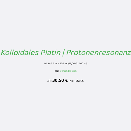
Kolloidales Platin | Protonenresonanz
Inhalt: 50
ml
– 100
ml
(
61,00
€
/
100
ml
)
zzgl.
Versandkosten
30,50
€
ab
inkl. MwSt.