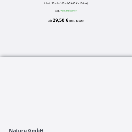
Inhalt: 50
ml
– 100
ml
(
59,00
€
/
100
ml
)
zzgl.
Versandkosten
29,50
€
ab
inkl. MwSt.
Naturu GmbH