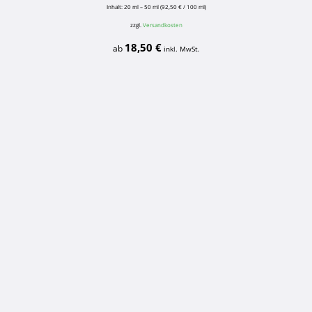
Inhalt: 20
ml
– 50
ml
(
92,50
€
/
100
ml
)
zzgl.
Versandkosten
18,50
€
ab
inkl. MwSt.