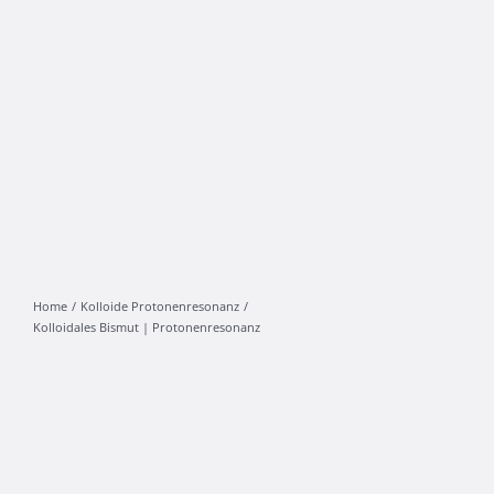
Home
Kolloide Protonenresonanz
Kolloidales Bismut | Protonenresonanz