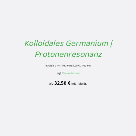
Kolloidales Germanium |
Protonenresonanz
Inhalt: 50
ml
– 100
ml
(
65,00
€
/
100
ml
)
zzgl.
Versandkosten
32,50
€
ab
inkl. MwSt.